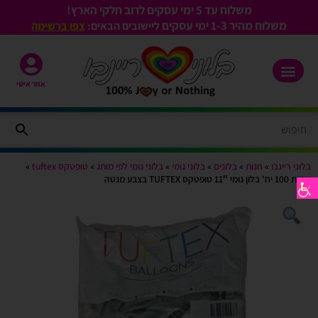
משלוח עד 5 ימי עסקים לרוב חלקי הארץ!
משלוח מהיר 1-3
ימי עסקים
ליישובים הבאים:
צפו ברשימה
אזור אישי
בלוני ריינבו
»
חנות
»
בלונים
»
בלוני גומי
»
בלוני גומי לפי מותג
»
טופטקס tuftex
»
שקית 100 יח’ בלון גומי 11″ טופטקס TUFTEX בצבע מנטה