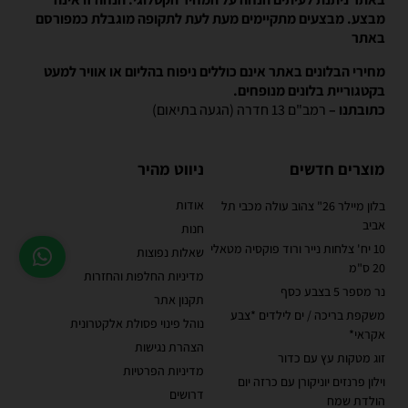
מבצע. מבצעים מתקיימים מעת לעת לתקופה מוגבלת כמפורסם
באתר
מחירי הבלונים באתר אינם כוללים ניפוח בהליום או אוויר למעט
בקטגוריית בלונים מנופחים.
כתובתנו –
רמב"ם 13 חדרה (הגעה בתיאום)
מוצרים חדשים
ניווט מהיר
אודות
בלון מיילר 26" צהוב עולה מכבי תל
אביב
חנות
10 יח' צלחות נייר ורוד פוקסיה מטאלי
שאלות נפוצות
20 ס"מ
מדיניות החלפות והחזרות
נר מספר 5 בצבע כסף
תקנון אתר
משקפת בריכה / ים לילדים *צבע
נוהל פינוי פסולת אלקטרונית
אקראי*
הצהרת נגישות
זוג מטקות עץ עם כדור
מדיניות הפרטיות
וילון פרנזים יוניקורן עם כרזה יום
דרושים
הולדת שמח