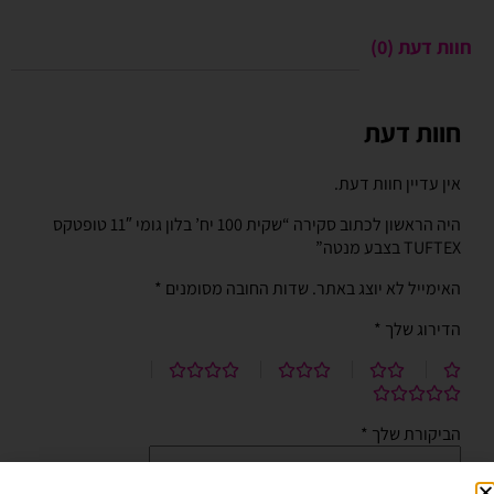
חוות דעת (0)
חוות דעת
אין עדיין חוות דעת.
היה הראשון לכתוב סקירה “שקית 100 יח’ בלון גומי 11″ טופטקס
TUFTEX בצבע מנטה”
האימייל לא יוצג באתר.
שדות החובה מסומנים
*
הדירוג שלך
*
הביקורת שלך
*