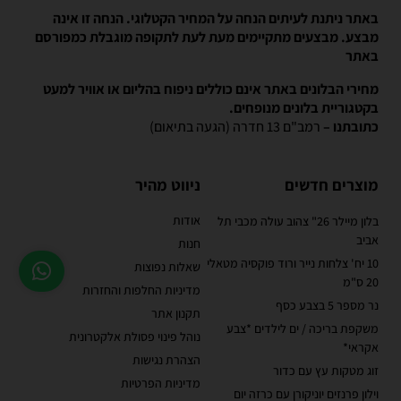
באתר ניתנת לעיתים הנחה על המחיר הקטלוגי. הנחה זו אינה
מבצע. מבצעים מתקיימים מעת לעת לתקופה מוגבלת כמפורסם
באתר
מחירי הבלונים באתר אינם כוללים ניפוח בהליום או אוויר למעט
בקטגוריית בלונים מנופחים.
כתובתנו –
רמב"ם 13 חדרה (הגעה בתיאום)
מוצרים חדשים
ניווט מהיר
אודות
בלון מיילר 26" צהוב עולה מכבי תל
אביב
חנות
10 יח' צלחות נייר ורוד פוקסיה מטאלי
שאלות נפוצות
20 ס"מ
מדיניות החלפות והחזרות
נר מספר 5 בצבע כסף
תקנון אתר
משקפת בריכה / ים לילדים *צבע
נוהל פינוי פסולת אלקטרונית
אקראי*
הצהרת נגישות
זוג מטקות עץ עם כדור
מדיניות הפרטיות
וילון פרנזים יוניקורן עם כרזה יום