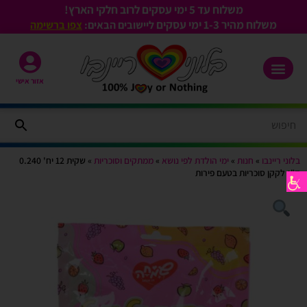
משלוח עד 5 ימי עסקים לרוב חלקי הארץ!
משלוח מהיר 1-3
ימי עסקים
ליישובים הבאים:
צפו ברשימה
אזור אישי
בלוני ריינבו
»
חנות
»
ימי הולדת לפי נושא
»
ממתקים וסוכריות
»
שקית 12 יח' 0.240
ק"ג לקקן סוכריות בטעם פירות