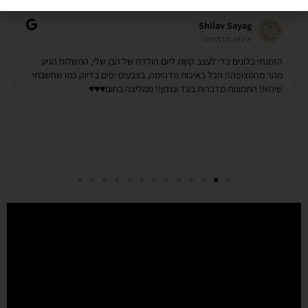
Shilav Sayag
איכות מדהימה!
הזמנתי בלונים כדי לעצב קשת ליום הולדת של הבן שלי, המשלוח הגיע
מהר מהמצופה!! הכל באיכות מדהימה, בצבעים יפים בדיוק כמו שחשבתי
שיהיו!! התמונות מדברות בעד עצמן!! ממליצה בחום♥️♥️♥️