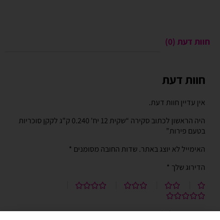
חוות דעת (0)
חוות דעת
אין עדיין חוות דעת.
היה הראשון לכתוב סקירה “שקית 12 יח' 0.240 ק"ג לקקן סוכריות
בטעם פירות”
האימייל לא יוצג באתר.
שדות החובה מסומנים
*
הדירוג שלך
*
הביקורת שלך
*