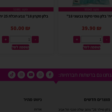
מקט: 95542
מקט: 51881
בלון מקרון 18" צבע תכלת 25 יחידות
50.00
₪
39.90
₪
+
-
+
-
הוספה לסל
הוספה לסל
חנו גם ברשתות חברתיות:
מוצרים חדשים
ניווט מהיר
אודות
בלון מיילר 26" צהוב עולה מכבי תל אביב