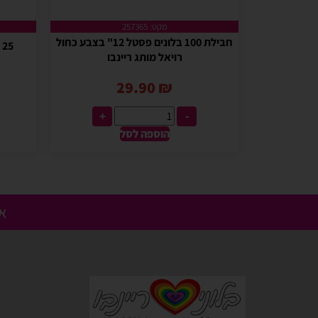
מקט: 257365
חבילת 100 בלונים פסטל 12" בצבע כחול
25 יח' בלון גומי מיקס צבעוני 18"
רויאל מותג ריינבו
29.90
₪
+
-
הוספה לסל
אנ