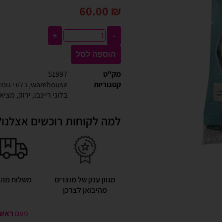
60.00
₪
+
-
הוספה לסל
מק"ט
51997
קטגוריות
warehouse
,
בלוני גומי 18
בלוני ריינבו
,
ירוק
,
מציאון
למה לקוחות רוכשים אצלנו?
מגוון ענק של מוצרים
משלוח מהי
מהיבואן לצרכן
פעם
ראשונ