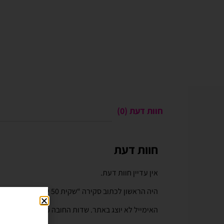
חוות דעת (0)
חוות דעת
Gali Shpitzer
בלוני ריינבאו הפכו ל
יומההולדת המשפחתי 
אין עדיין חוות דעת.
בלוני ריינבאו הפכו להיות חל
היה הראשון לכתוב סקירה “שקית 50 יחידות בלון גומי 18 בוהו וינטג' בצבע ירוק חורפי”
יומההולדת המשפחתי שלנו. מו
טובים ושירות נוח מהיר יעיל ו
האימייל לא יוצג באתר.
שדות החובה מסומנים
*
לאמצעי תשלום באתר. האתר 