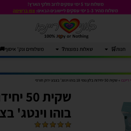
משלוח עד 5 ימי עסקים לרוב חלקי הארץ!
משלוח מהיר 1-3
ימי עסקים
ליישובים הבאים:
צפו ברשימה
חנות🛒
שאלות נפוצות❔
משלוחים ונק' איסוף🚚
 ריינבו
»
שקית 50 יחידות בלון גומי 18 בוהו וינטג’ בצבע ירוק חורפי
בוהו וינטג' בצ