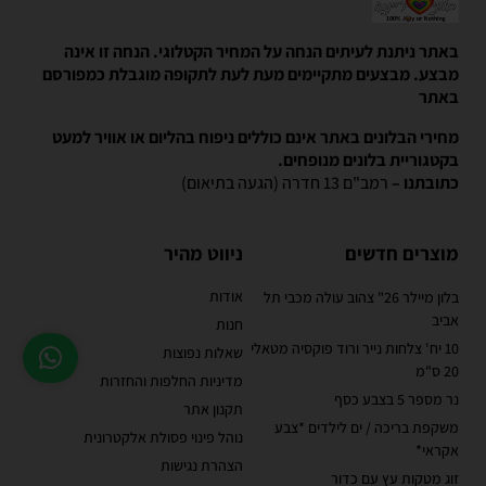
באתר ניתנת לעיתים הנחה על המחיר הקטלוגי. הנחה זו אינה
מבצע. מבצעים מתקיימים מעת לעת לתקופה מוגבלת כמפורסם
באתר
מחירי הבלונים באתר אינם כוללים ניפוח בהליום או אוויר למעט
בקטגוריית בלונים מנופחים.
כתובתנו –
רמב"ם 13 חדרה (הגעה בתיאום)
מוצרים חדשים
ניווט מהיר
אודות
בלון מיילר 26" צהוב עולה מכבי תל
אביב
חנות
10 יח' צלחות נייר ורוד פוקסיה מטאלי
שאלות נפוצות
20 ס"מ
מדיניות החלפות והחזרות
נר מספר 5 בצבע כסף
תקנון אתר
משקפת בריכה / ים לילדים *צבע
נוהל פינוי פסולת אלקטרונית
אקראי*
הצהרת נגישות
זוג מטקות עץ עם כדור