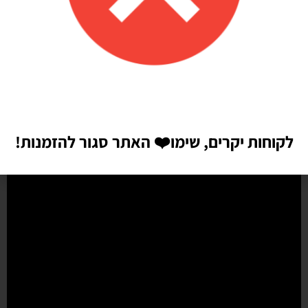
איכות מדהימה!
הזמנתי בלונים כדי לעצב קשת ליום הולדת של הבן שלי, המשלוח הגיע
מהר מהמצופה!! הכל באיכות מדהימה, בצבעים יפים בדיוק כמו שחשבתי
שיהיו!! התמונות מדברות בעד עצמן!! ממליצה בחום♥️♥️♥️
לקוחות יקרים, שימו
❤️
האתר סגור להזמנות!