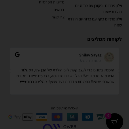
מדיניות הפרטיות
וילון פרנזים יוניקורן עם כרזה יום
דרושים
הולדת שמח
צרו קשר
וילון פרנזים כסף עם כרזה יום הולדת
שמח
לקוחות ממליצים
Shilav Sayag
איכות מדהימה!
הזמנתי בלונים כדי לעצב קשת ליום הולדת של הבן שלי, המשלוח
קנ
הגיע מהר מהמצופה!! הכל באיכות מדהימה, בצבעים יפים בדיוק כמו
מס
שחשבתי שיהיו!! התמונות מדברות בעד עצמן!! ממליצה בחום♥️♥️♥️
שמ
© כל הזכויות שמורות
0