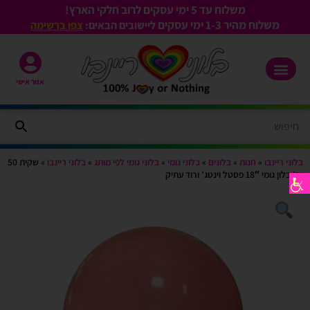
משלוח עד 5 ימי עסקים לרוב חלקי הארץ!
משלוח מהיר 1-3
ימי עסקים
ליישובים הבאים:
צפו ברשימה
אזור אישי
בלוני ריינבו
»
חנות
»
בלונים
»
בלוני גומי
»
בלוני גומי לפי מותג
»
בלוני ריינבו
»
שקית 50
יח’ בלון גומי 18″ פסטל וינטג’ ורוד עתיק