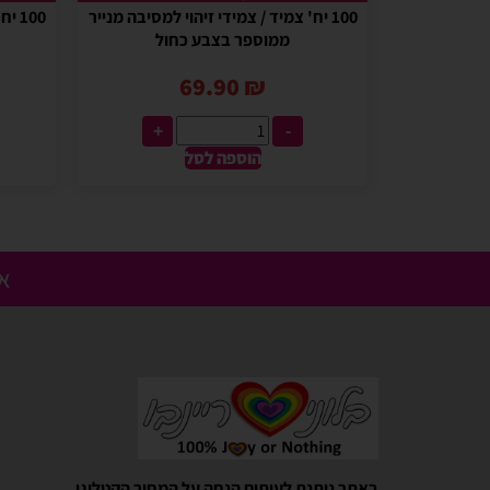
100 יח' צמיד / צמידי זיהוי למסיבה מנייר
100 
ממוספר בצבע כחול
69.90
₪
+
-
הוספה לסל
אנ
Gali Shpitzer
בלוני ריינבאו הפכו להיות חלק
באתר ניתנת לעיתים הנחה על המחיר הקטלוגי.
יומההולדת המשפחתי שלנו