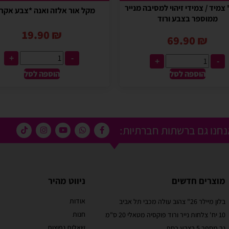
יח' צמיד / צמידי זיהוי למסיבה מנייר
מקל אור אלזה ואנה *צבע אקר
ממוספר בצבע ורוד
19.90
₪
69.90
₪
+
-
+
-
הוספה לסל
הוספה לסל
חנו גם ברשתות חברתיות:
מוצרים חדשים
ניווט מהיר
אודות
בלון מיילר 26" צהוב עולה מכבי תל אביב
מוריאל טיבי
חנות
10 יח' צלחות נייר ורוד פוקסיה מטאלי 20 ס"מ
 קסום בבוקר
שירות לקוחות מוצלח!
שאלות נפוצות
נר מספר 5 בצבע כסף