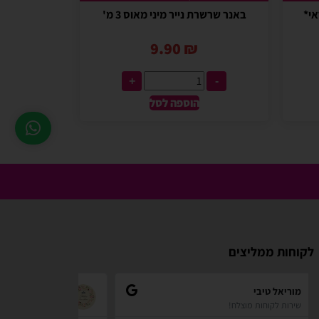
אי*
באנר שרשרת נייר מיני מאוס 3 מ'
9.90
₪
+
-
הוספה לסל
לקוחות ממליצים
zindorf
Shilav Sayag
איכות מדהימה!
אתר מאוד