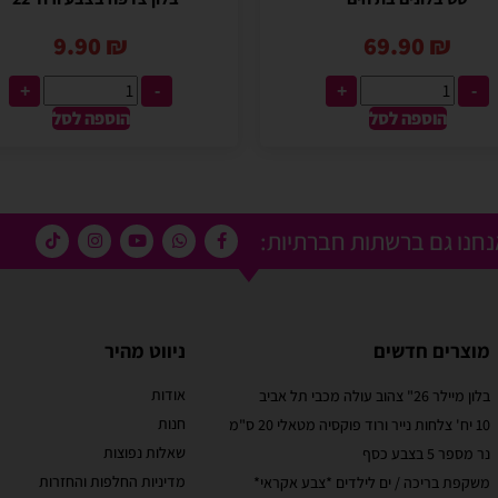
9.90
₪
69.90
₪
+
-
+
-
הוספה לסל
הוספה לסל
חנו גם ברשתות חברתיות:
מוצרים חדשים
ניווט מהיר
אודות
בלון מיילר 26" צהוב עולה מכבי תל אביב
מוריאל טיבי
חנות
10 יח' צלחות נייר ורוד פוקסיה מטאלי 20 ס"מ
 קסום בבוקר
שירות לקוחות מוצלח!
שאלות נפוצות
נר מספר 5 בצבע כסף
אתר קל לשימוש, מחירים טובים, אבל הדבר הכי מוצלח
מדיניות החלפות והחזרות
משקפת בריכה / ים לילדים *צבע אקראי*
בבוקר יומההולדת
זה שירות הלקוחות! עונים בשניה לוואטסאפ, בנעימות