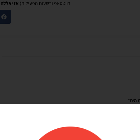
בווטסאפ (בשעות הפעילות)
אז יאללה,
מוריאל טיבי
היות חלק קסום בבוקר
שירות לקוחות מוצלח!
שלנו
אתר קל לשימוש, מחירים טובים, אבל הדבר הכי
ק קסום בבוקר
מוצלח זה שירות הלקוחות! עונים בשניה לוואטסאפ,
צרים יפים, מבצעים
בנעימות ובנכונות לעזור. יעילים בטירוף. ממליצה בחום
אמין. אפשרות נוחה
שלהם יפה זמין מפורט
אפשר לנפח את הבלונים
 לזה הרבה יתרונות.