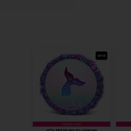
חדש!
מקט: 001000
פיניאטה בת הים 48X48 ס"מ