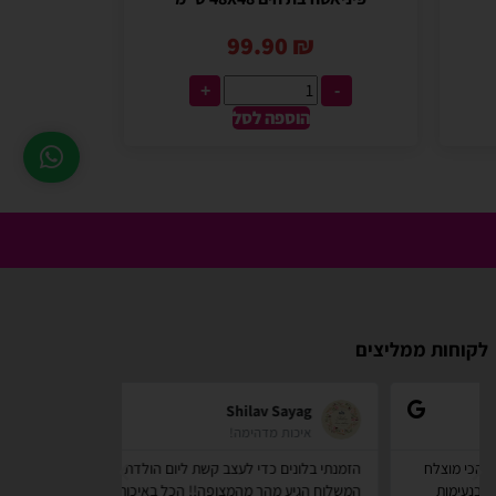
99.90
₪
+
-
הוספה לסל
לקוחות ממליצים
zindorf
Shilav Sayag
איכות מדהימה!
אתר מאוד
הזמנתי בלונים כדי לעצב קשת ליום הולדת של הבן שלי,
קניתי מספר דבר
המשלוח הגיע מהר מהמצופה!! הכל באיכות מדהימה,
לשימוש . לאחר מ