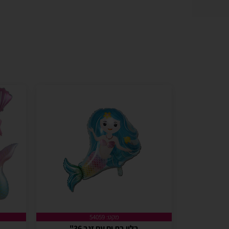
מקט: 54059
בלון בת ים עם זנב 36"