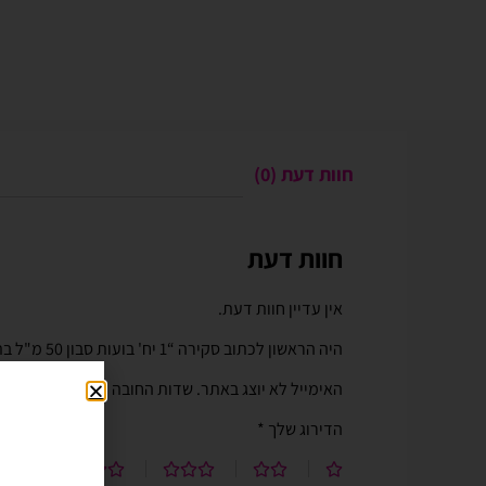
חוות דעת (0)
חוות דעת
Gali Shpitzer
בלוני ריינבאו הפכו ל
יומההולדת המשפחתי 
אין עדיין חוות דעת.
בלוני ריינבאו הפכו להיות חל
היה הראשון לכתוב סקירה “1 יח' בועות סבון 50 מ"ל בת הים”
יומההולדת המשפחתי שלנו. מו
טובים ושירות נוח מהיר יעיל ו
האימייל לא יוצג באתר.
שדות החובה מסומנים
*
לאמצעי תשלום באתר. האתר 
הדירוג שלך
*
וקל לשימוש. חסכוני בזמן ומ
בהליום בבוקר יומההולדת שיש