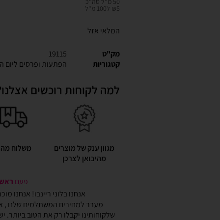
50 מ"ל סה"כ
₪5 ל100 מ"ל
המלאי אזל
מק"ט
19115
קטגוריות
הפתעות ופרסים ליום ה
למה לקוחות רוכשים אצלנו?
מגוון ענק של מוצרים
משלוח מהי
מהיבואן לצרכן
פעם
ראשונ
אנחנו בלוני ריינבו! אנחנו מו
מעבר למחירים המשתלמים שלנו , אנ
שלקוחותינו יקבלו רק את הטוב ביותר. י