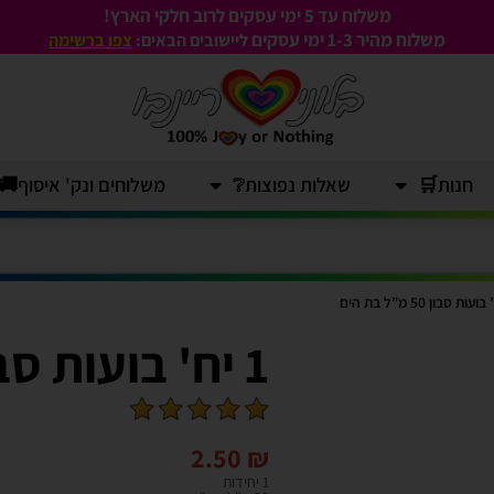
משלוח עד 5 ימי עסקים לרוב חלקי הארץ!
משלוח מהיר 1-3
ימי עסקים
ליישובים הבאים:
צפו ברשימה
חנות🛒
שאלות נפוצות❔
משלוחים ונק' איסוף🚚
1 יח' בועות סבון 50 מ"ל בת הים
2.50
₪
1 יחידות