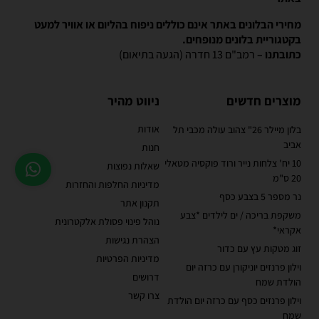
מחירי הבלונים באתר אינם כוללים ניפוח בהליום או אוויר למעט
בקטגוריית בלונים מנופחים.
כתובתנו –
רמב"ם 13 חדרה (הגעה בתיאום)
מוצרים חדשים
ניווט מהיר
אודות
בלון מיילר 26" צהוב עולה מכבי תל
אביב
חנות
10 יח' צלחות נייר ורוד פוקסיה מטאלי
שאלות נפוצות
20 ס"מ
מדיניות החלפות והחזרות
נר מספר 5 בצבע כסף
תקנון אתר
משקפת בריכה / ים לילדים *צבע
נוהל פינוי פסולת אלקטרונית
אקראי*
הצהרת נגישות
זוג מטקות עץ עם כדור
מדיניות הפרטיות
וילון פרנזים יוניקורן עם כרזה יום
דרושים
הולדת שמח
צרו קשר
וילון פרנזים כסף עם כרזה יום הולדת
שמח