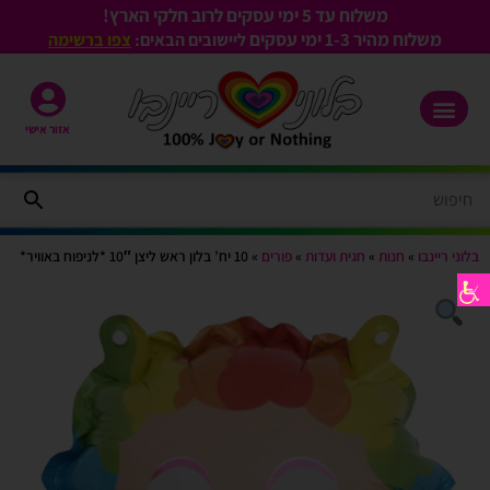
משלוח עד 5 ימי עסקים לרוב חלקי הארץ!
משלוח מהיר 1-3
ימי עסקים
ליישובים הבאים:
צפו ברשימה
אזור אישי
בלוני ריינבו
»
חנות
»
חגית ועדות
»
פורים
»
10 יח’ בלון ראש ליצן 10″ *לניפוח באוויר*