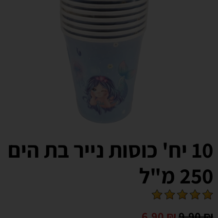
10 יח' כוסות נייר בת הים
250 מ"ל
6.90
₪
9.90
₪