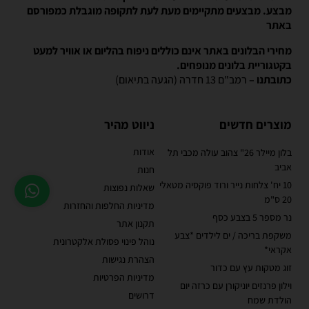
מבצע. מבצעים מתקיימים מעת לעת לתקופה מוגבלת כמפורסם
באתר
מחירי הבלונים באתר אינם כוללים ניפוח בהליום או אוויר למעט
בקטגוריית בלונים מנופחים.
כתובתנו –
רמב"ם 13 חדרה (הגעה בתיאום)
מוצרים חדשים
ניווט מהיר
אודות
בלון מיילר 26" צהוב עולה מכבי תל
אביב
חנות
10 יח' צלחות נייר ורוד פוקסיה מטאלי
שאלות נפוצות
20 ס"מ
מדיניות החלפות והחזרות
נר מספר 5 בצבע כסף
תקנון אתר
משקפת בריכה / ים לילדים *צבע
נוהל פינוי פסולת אלקטרונית
אקראי*
הצהרת נגישות
זוג מטקות עץ עם כדור
מדיניות הפרטיות
וילון פרנזים יוניקורן עם כרזה יום
דרושים
הולדת שמח