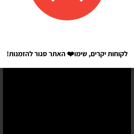
הזמנתי בלונים כדי לעצב קשת ליום הולדת של הבן שלי, המשלוח הגיע
מהר מהמצופה!! הכל באיכות מדהימה, בצבעים יפים בדיוק כמו שחשבתי
שיהיו!! התמונות מדברות בעד עצמן!! ממליצה בחום♥️♥️♥️
לקוחות יקרים, שימו
❤️
האתר סגור להזמנות!