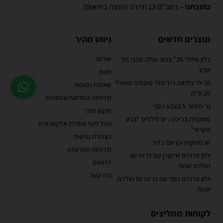
כתובתנו –
רמב"ם 13 חדרה (הגעה בתיאום)
מוצרים חדשים
ניווט מהיר
אודות
בלון מיילר 26" צהוב עולה מכבי תל
אביב
חנות
10 יח' צלחות נייר ורוד פוקסיה מטאלי
שאלות נפוצות
20 ס"מ
מדיניות החלפות והחזרות
נר מספר 5 בצבע כסף
תקנון אתר
משקפת בריכה / ים לילדים *צבע
נוהל פינוי פסולת אלקטרונית
אקראי*
הצהרת נגישות
זוג מטקות עץ עם כדור
מדיניות הפרטיות
וילון פרנזים יוניקורן עם כרזה יום
דרושים
הולדת שמח
צרו קשר
וילון פרנזים כסף עם כרזה יום הולדת
שמח
לקוחות ממליצים