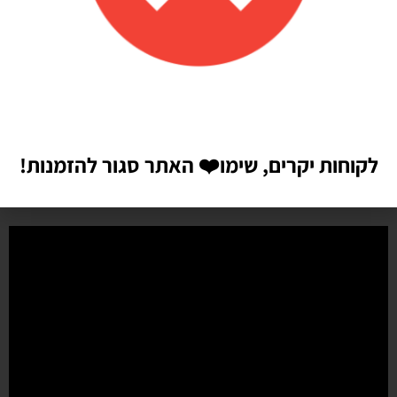
איכות מדהימה!
הזמנתי בלונים כדי לעצב קשת ליום הולדת של הבן שלי, המשלוח הגיע
מהר מהמצופה!! הכל באיכות מדהימה, בצבעים יפים בדיוק כמו שחשבתי
שיהיו!! התמונות מדברות בעד עצמן!! ממליצה בחום♥️♥️♥️
לקוחות יקרים, שימו
❤️
האתר סגור להזמנות!