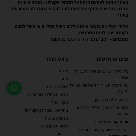
באתר ניתנת לעיתים הנחה על המחיר הקטלוגי. הנחה זו אינה
מבצע. מבצעים מתקיימים מעת לעת לתקופה מוגבלת כמפורסם
באתר
מחירי הבלונים באתר אינם כוללים ניפוח בהליום או אוויר למעט
בקטגוריית בלונים מנופחים.
כתובתנו –
רמב"ם 13 חדרה (הגעה בתיאום)
מוצרים חדשים
ניווט מהיר
אודות
בלון מיילר 26" צהוב עולה מכבי תל
אביב
חנות
10 יח' צלחות נייר ורוד פוקסיה מטאלי
שאלות נפוצות
20 ס"מ
מדיניות החלפות והחזרות
נר מספר 5 בצבע כסף
תקנון אתר
משקפת בריכה / ים לילדים *צבע
נוהל פינוי פסולת אלקטרונית
אקראי*
הצהרת נגישות
זוג מטקות עץ עם כדור
מדיניות הפרטיות
וילון פרנזים יוניקורן עם כרזה יום
דרושים
הולדת שמח