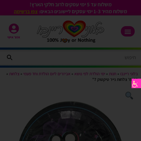
משלוח עד 5 ימי עסקים לרוב חלקי הארץ!
משלוח מהיר 1-3
ימי עסקים
ליישובים הבאים:
צפו ברשימה
אזור אישי
בלוני ריינבו
»
חנות
»
ימי הולדת לפי נושא
»
אביזרים ליום הולדת וחד פעמי
»
צלחות
»
10 יח' צלחות נייר טיקטוק 7"