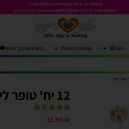
משלוח עד 5 ימי עסקים לרוב חלקי הארץ!
משלוח מהיר 1-3
ימי עסקים
ליישובים הבאים:
צפו ברשימה
חנות🛒
שאלות נפוצות❔
משלוחים ונק' איסוף🚚
12 יח' טופר ליצן
11.90
₪