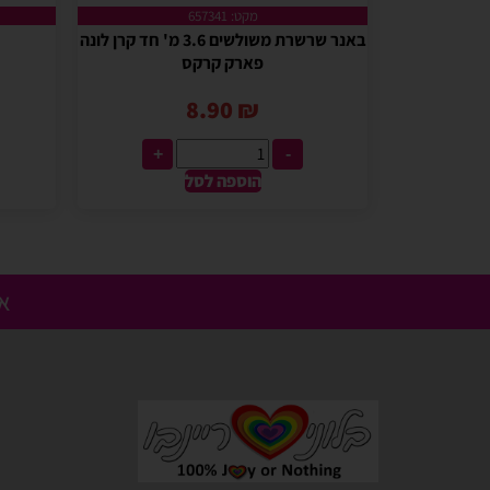
מקט: 657341
באנר שרשרת משולשים 3.6 מ' חד קרן לונה
פארק קרקס
8.90
₪
+
-
הוספה לסל
אנ
Gali Shpitzer