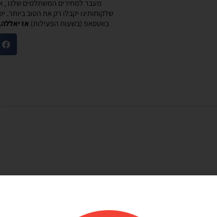
מעבר למחירים המשתלמים שלנו , אנ
שלקוחותינו יקבלו רק את הטוב ביותר. י
בווטסאפ (בשעות הפעילות)
אז יאללה,
מוריאל טיבי
היות חלק קסום בבוקר
שירות לקוחות מוצלח!
שלנו
אתר קל לשימוש, מחירים טובים, אבל הדבר הכי
ק קסום בבוקר
מוצלח זה שירות הלקוחות! עונים בשניה לוואטסאפ,
צרים יפים, מבצעים
בנעימות ובנכונות לעזור. יעילים בטירוף. ממליצה בחום
אמין. אפשרות נוחה
שלהם יפה זמין מפורט
אפשר לנפח את הבלונים