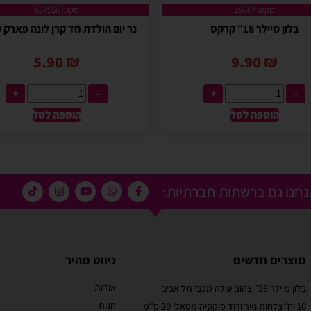
מקט: 19607
מקט: 657556
בלון מיילר 18" קרקס
נר יום הולדת חד קרן לונה פארק
5.90
₪
9.90
₪
+
-
+
-
הוספה לסל
הוספה לסל
חנו גם ברשתות חברתיות:
מוצרים חדשים
ניווט מהיר
אודות
בלון מיילר 26" צהוב עולה מכבי תל אביב
מוריאל טיבי
חנות
10 יח' צלחות נייר ורוד פוקסיה מטאלי 20 ס"מ