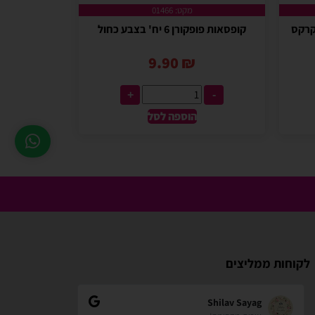
מקט: 01466
 קרקס
קופסאות פופקורן 6 יח' בצבע כחול
9.90
₪
+
-
הוספה לסל
לקוחות ממליצים
zindorf
Shilav Sayag