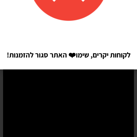
הזמנתי בלונים כדי לעצב קשת ליום הולדת של הבן שלי, המשלוח הגיע
מהר מהמצופה!! הכל באיכות מדהימה, בצבעים יפים בדיוק כמו שחשבתי
שיהיו!! התמונות מדברות בעד עצמן!! ממליצה בחום♥️♥️♥️
לקוחות יקרים, שימו
❤️
האתר סגור להזמנות!