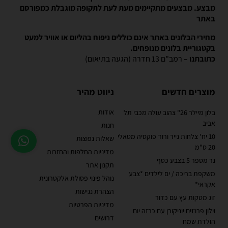
מבצע. מבצעים מתקיימים מעת לעת לתקופה מוגבלת כמפורסם
באתר
מחירי הבלונים באתר אינם כוללים ניפוח בהליום או אוויר למעט
בקטגוריית בלונים מנופחים.
כתובתנו –
רמב"ם 13 חדרה (הגעה בתיאום)
מוצרים חדשים
ניווט מהיר
אודות
בלון מיילר 26" צהוב עולה מכבי תל
אביב
חנות
10 יח' צלחות נייר ורוד פוקסיה מטאלי
שאלות נפוצות
20 ס"מ
מדיניות החלפות והחזרות
נר מספר 5 בצבע כסף
תקנון אתר
משקפת בריכה / ים לילדים *צבע
נוהל פינוי פסולת אלקטרונית
אקראי*
הצהרת נגישות
זוג מטקות עץ עם כדור
מדיניות הפרטיות
וילון פרנזים יוניקורן עם כרזה יום
דרושים
הולדת שמח