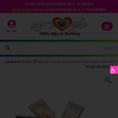
משלוח עד 5 ימי עסקים לרוב חלקי הארץ!
משלוח מהיר 1-3
ימי עסקים
ליישובים הבאים:
צפו ברשימה
אזור אישי
בלוני ריינבו
»
חנות
»
מוצרים מוזלים
»
מציאון אביזרים ושונות💥
»
12 יח' פפיון סאטן 2
ס"מ בצבע אפרסק נטו