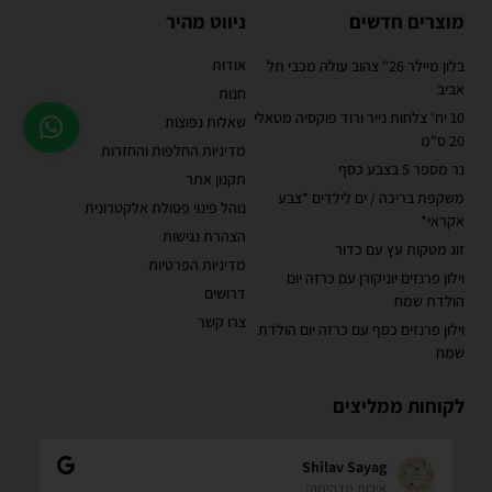
מוצרים חדשים
ניווט מהיר
אודות
בלון מיילר 26" צהוב עולה מכבי תל
אביב
חנות
10 יח' צלחות נייר ורוד פוקסיה מטאלי
שאלות נפוצות
20 ס"מ
מדיניות החלפות והחזרות
נר מספר 5 בצבע כסף
תקנון אתר
משקפת בריכה / ים לילדים *צבע
נוהל פינוי פסולת אלקטרונית
אקראי*
הצהרת נגישות
זוג מטקות עץ עם כדור
מדיניות הפרטיות
וילון פרנזים יוניקורן עם כרזה יום
דרושים
הולדת שמח
צרו קשר
וילון פרנזים כסף עם כרזה יום הולדת
שמח
לקוחות ממליצים
Shilav Sayag
איכות מדהימה!