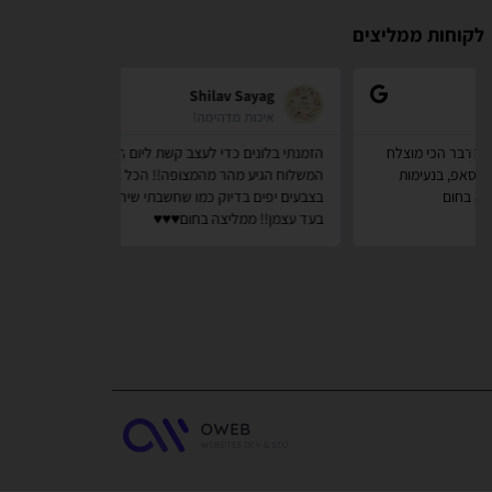
לקוחות ממליצים
zindorf
Shilav Sayag
איכות מדהימה!
אתר מאוד
הזמנתי בלונים כדי לעצב קשת ליום הולדת של הבן שלי,
קניתי מספר דבר
המשלוח הגיע מהר מהמצופה!! הכל באיכות מדהימה,
לשימוש . לאחר מ
בצבעים יפים בדיוק כמו שחשבתי שיהיו!! התמונות מדברות
המוצרים באיכות 
בעד עצמן!! ממליצה בחום♥️♥️♥️