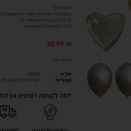
הסט כולל:
בלון מיילר ראש מיקי מאוס זהב שמפניה 32"
10 יח' בלון גומי כרום גמאר 13"
2 יח' בלון מיילר FX שמפניה
39.90
₪
המלאי אזל
מק"ט
69852
קטגוריות
יום הולדת לבן זהב
,
יום 
למה לקוחות רוכשים אצלנו?
מגוון ענק של מוצרים
משלוח מהי