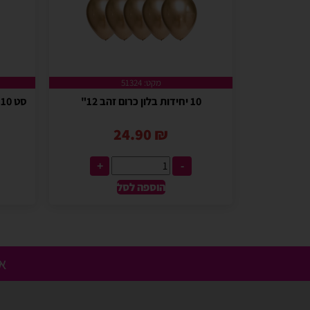
מקט: 51324
10 יחידות בלון כרום זהב 12"
סט 10 בלוני גומי 12" קונפטי + כרום זהב
24.90
₪
+
-
הוספה לסל
אנ