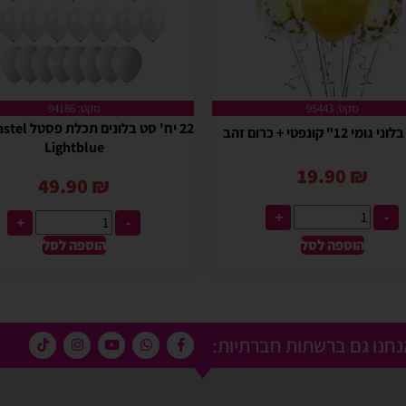
מקט: 95443
מקט: 94186
22 יח' סט בלוני
Lightblue
19.90
₪
49.90
₪
+
-
+
-
הוספה לסל
הוספה לסל
חנו גם ברשתות חברתיות: