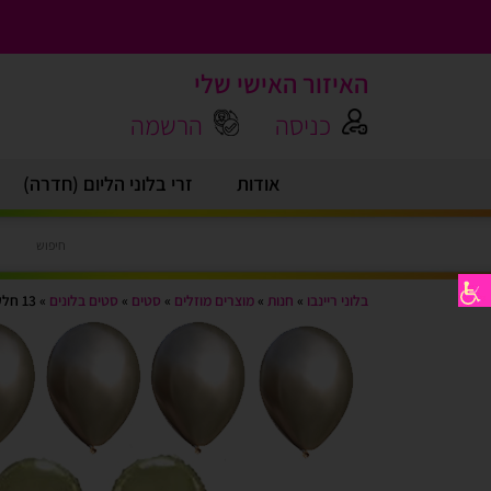
האיזור האישי שלי
כניסה
הרשמה
אודות
זרי בלוני הליום (חדרה)
בלוני ריינבו
»
חנות
»
מוצרים מוזלים
»
סטים
»
סטים בלונים
»
13 חלקים – סט בלוני מיקי מאוס שמפניה זהב