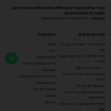
מחירי הבלונים באתר אינם כוללים ניפוח בהליום או אוויר למעט
בקטגוריית בלונים מנופחים.
כתובתנו –
רמב"ם 13 חדרה (הגעה בתיאום)
מוצרים חדשים
ניווט מהיר
אודות
בלון מיילר 26" צהוב עולה מכבי תל
אביב
חנות
10 יח' צלחות נייר ורוד פוקסיה מטאלי
שאלות נפוצות
20 ס"מ
מדיניות החלפות והחזרות
נר מספר 5 בצבע כסף
תקנון אתר
משקפת בריכה / ים לילדים *צבע
נוהל פינוי פסולת אלקטרונית
אקראי*
הצהרת נגישות
זוג מטקות עץ עם כדור
מדיניות הפרטיות
וילון פרנזים יוניקורן עם כרזה יום
דרושים
הולדת שמח
צרו קשר
וילון פרנזים כסף עם כרזה יום הולדת
שמח