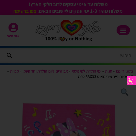
משלוח עד 5 ימי עסקים לרוב חלקי הארץ!
משלוח מהיר 1-3
ימי עסקים
ליישובים הבאים:
צפו ברשימה
אזור אישי
בלוני ריינבו
»
חנות
»
ימי הולדת לפי נושא
»
אביזרים ליום הולדת וחד פעמי
»
מפיות
»
16 מפיות נייר מיני מאוס 33X33 ס”מ