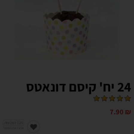
24 יח' קיסם דונאטס
7.90
₪
125
הצבעות
אהבו את המוצר