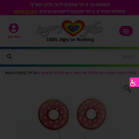
משלוח עד 5 ימי עסקים לרוב חלקי הארץ!
משלוח מהיר 1-3
ימי עסקים
ליישובים הבאים:
צפו ברשימה
אזור אישי
בלוני ריינבו
»
חנות
»
ימי הולדת לפי נושא
»
יום הולדת דונאטס
»
24 יח’ קיסם דונאטס