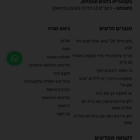
בקטגוריית בלונים מנופחים.
כתובתנו –
רמב"ם 13 חדרה (הגעה בתיאום)
מוצרים חדשים
ניווט מהיר
אודות
בלון מיילר 26" צהוב עולה מכבי תל
אביב
חנות
10 יח' צלחות נייר ורוד פוקסיה מטאלי
שאלות נפוצות
20 ס"מ
מדיניות החלפות והחזרות
נר מספר 5 בצבע כסף
תקנון אתר
משקפת בריכה / ים לילדים *צבע
נוהל פינוי פסולת אלקטרונית
אקראי*
הצהרת נגישות
זוג מטקות עץ עם כדור
מדיניות הפרטיות
וילון פרנזים יוניקורן עם כרזה יום
דרושים
הולדת שמח
צרו קשר
וילון פרנזים כסף עם כרזה יום הולדת
שמח
לקוחות ממליצים