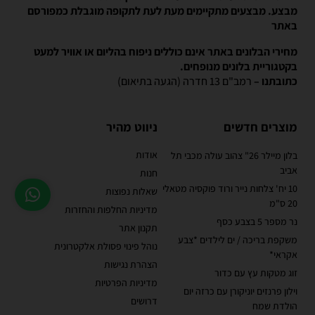
מבצע. מבצעים מתקיימים מעת לעת לתקופה מוגבלת כמפורסם
באתר
מחירי הבלונים באתר אינם כוללים ניפוח בהליום או אוויר למעט
בקטגוריית בלונים מנופחים.
כתובתנו –
רמב"ם 13 חדרה (הגעה בתיאום)
מוצרים חדשים
ניווט מהיר
אודות
בלון מיילר 26" צהוב עולה מכבי תל
אביב
חנות
10 יח' צלחות נייר ורוד פוקסיה מטאלי
שאלות נפוצות
20 ס"מ
מדיניות החלפות והחזרות
נר מספר 5 בצבע כסף
תקנון אתר
משקפת בריכה / ים לילדים *צבע
נוהל פינוי פסולת אלקטרונית
אקראי*
הצהרת נגישות
זוג מטקות עץ עם כדור
מדיניות הפרטיות
וילון פרנזים יוניקורן עם כרזה יום
דרושים
הולדת שמח