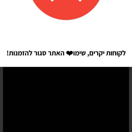
הזמנתי בלונים כדי לעצב קשת ליום הולדת של הבן שלי, המשלוח הגיע
מהר מהמצופה!! הכל באיכות מדהימה, בצבעים יפים בדיוק כמו שחשבתי
שיהיו!! התמונות מדברות בעד עצמן!! ממליצה בחום♥️♥️♥️
לקוחות יקרים, שימו
❤️
האתר סגור להזמנות!