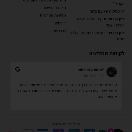
אקראי*
הצהרת נגישות
זוג מטקות עץ עם כדור
מדיניות הפרטיות
וילון פרנזים יוניקורן עם כרזה יום
דרושים
הולדת שמח
צרו קשר
וילון פרנזים כסף עם כרזה יום הולדת
שמח
לקוחות ממליצים
michal zindorf
אתר מאוד נוח!
ממ
קניתי מספר דברים דרך האינטרנט. אתר מאוד נח לשימוש . לאחר
לא
ו
מספר ימים הגיע המשלוח עד הבית. המוצרים באיכות טובה מאוד כפי
ומ
שמצויין באתר.
© כל הזכויות שמורות
0