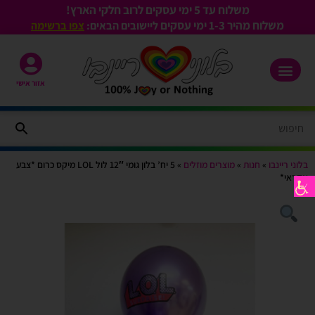
משלוח עד 5 ימי עסקים לרוב חלקי הארץ!
משלוח מהיר 1-3
ימי עסקים
ליישובים הבאים:
צפו ברשימה
אזור אישי
בלוני ריינבו
»
חנות
»
מוצרים מוזלים
»
5 יח’ בלון גומי 12″ לול LOL מיקס כרום *צבע
אקראי*