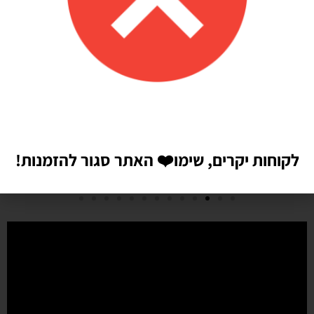
michal zindorf
אתר מאוד נוח!
קניתי מספר דברים דרך האינטרנט. אתר מאוד נח לשימוש . לאחר מספר
ימים הגיע המשלוח עד הבית. המוצרים באיכות טובה מאוד כפי שמצויין
באתר. הדבר הכי נחמד שלאחר המשלוח שלחו לי הודעה לברר האם הכל
הגיע ואני מרוצה. מאוד הופתעתי לקבל הודעה כזאת. הרגשתי שיש לי עם
מי לדבר במידה שאצטרך. ממליצה בחום
לקוחות יקרים, שימו
❤️
האתר סגור להזמנות!