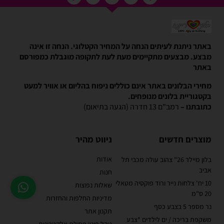
באתר ניתנת לעיתים הנחה על המחיר הקטלוגי. הנחה זו אינה
מבצע. מבצעים מתקיימים מעת לעת לתקופה מוגבלת כמפורסם
באתר
מחירי הבלונים באתר אינם כוללים ניפוח בהליום או אוויר למעט
בקטגוריית בלונים מנופחים.
כתובתנו –
רמב"ם 13 חדרה (הגעה בתיאום)
מוצרים חדשים
ניווט מהיר
אודות
בלון מיילר 26" צהוב עולה מכבי תל
אביב
חנות
10 יח' צלחות נייר ורוד פוקסיה מטאלי
שאלות נפוצות
20 ס"מ
מדיניות החלפות והחזרות
נר מספר 5 בצבע כסף
תקנון אתר
משקפת בריכה / ים לילדים *צבע
נוהל פינוי פסולת אלקטרונית