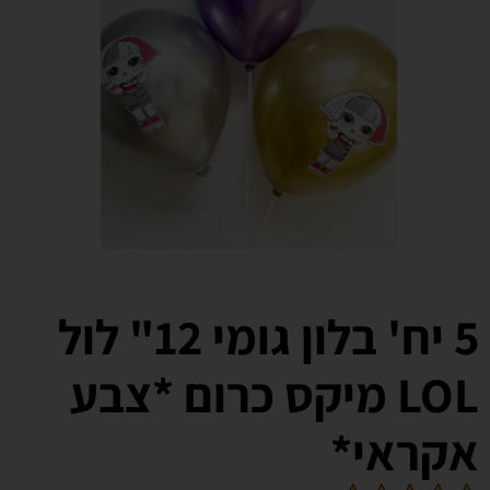
5 יח' בלון גומי 12" לול
LOL מיקס כרום *צבע
אקראי*