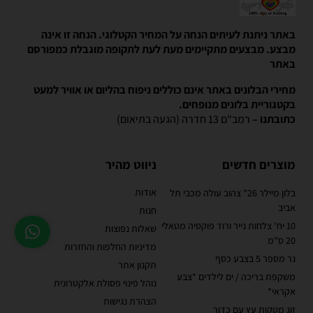
באתר ניתנת לעיתים הנחה על המחיר הקטלוגי. הנחה זו אינה
מבצע. מבצעים מתקיימים מעת לעת לתקופה מוגבלת כמפורסם
באתר
מחירי הבלונים באתר אינם כוללים ניפוח בהליום או אוויר למעט
בקטגוריית בלונים מנופחים.
כתובתנו –
רמב"ם 13 חדרה (הגעה בתיאום)
מוצרים חדשים
ניווט מהיר
אודות
בלון מיילר 26" צהוב עולה מכבי תל
אביב
חנות
10 יח' צלחות נייר ורוד פוקסיה מטאלי
שאלות נפוצות
20 ס"מ
מדיניות החלפות והחזרות
נר מספר 5 בצבע כסף
תקנון אתר
משקפת בריכה / ים לילדים *צבע
נוהל פינוי פסולת אלקטרונית
אקראי*
הצהרת נגישות
זוג מטקות עץ עם כדור