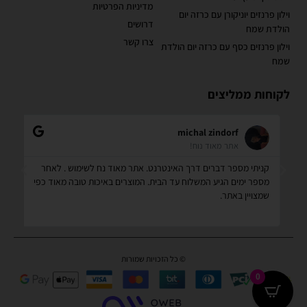
מדיניות הפרטיות
וילון פרנזים יוניקורן עם כרזה יום
דרושים
הולדת שמח
צרו קשר
וילון פרנזים כסף עם כרזה יום הולדת
שמח
לקוחות ממליצים
michal zindorf
אתר מאוד נוח!
ממ
קניתי מספר דברים דרך האינטרנט. אתר מאוד נח לשימוש . לאחר
לא
ו
מספר ימים הגיע המשלוח עד הבית. המוצרים באיכות טובה מאוד כפי
ומ
שמצויין באתר.
© כל הזכויות שמורות
0