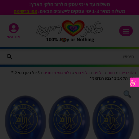
משלוח עד 5 ימי עסקים לרוב חלקי הארץ!
משלוח מהיר 1-3
ימי עסקים
ליישובים הבאים:
צפו ברשימה
אזור אישי
בלוני ריינבו
»
חנות
»
בלונים
»
בלוני גומי
»
בלוני גומי מיוחדים
»
5 יח' בלון גומי 12"
מכבי תל אביב *צבע רנדומלי*