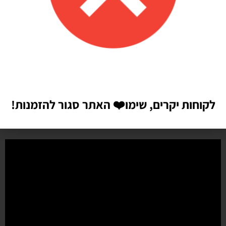
michal zindorf
אתר מאוד נוח!
קניתי מספר דברים דרך האינטרנט. אתר מאוד נח לשימוש . לאחר מספר
ימים הגיע המשלוח עד הבית. המוצרים באיכות טובה מאוד כפי שמצויין
באתר. הדבר הכי נחמד שלאחר המשלוח שלחו לי הודעה לברר האם הכל
הגיע ואני מרוצה. מאוד הופתעתי לקבל הודעה כזאת. הרגשתי שיש לי עם
מי לדבר במידה שאצטרך. ממליצה בחום
לקוחות יקרים, שימו
❤️
האתר סגור להזמנות!