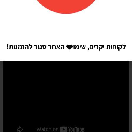
מהר מהמצופה!! הכל באיכות מדהימה, בצבעים יפים בדיוק כמו שחשבתי
שיהיו!! התמונות מדברות בעד עצמן!! ממליצה בחום♥️♥️♥️
לקוחות יקרים, שימו
❤️
האתר סגור להזמנות!