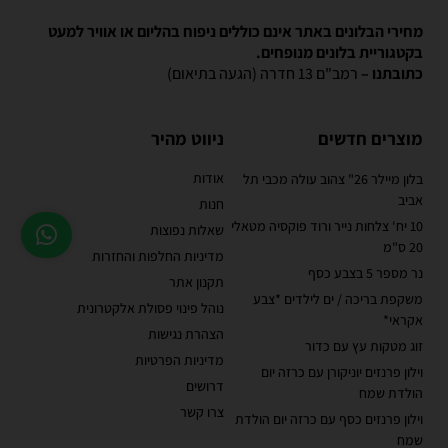
מחירי הבלונים באתר אינם כוללים ניפוח בהליום או אוויר למעט
בקטגוריית בלונים מנופחים.
כתובתנו –
רמב"ם 13 חדרה (הגעה בתיאום)
מוצרים חדשים
ניווט מהיר
אודות
בלון מיילר 26" צהוב עולה מכבי תל
אביב
חנות
10 יח' צלחות נייר ורוד פוקסיה מטאלי
שאלות נפוצות
20 ס"מ
מדיניות החלפות והחזרות
נר מספר 5 בצבע כסף
תקנון אתר
משקפת בריכה / ים לילדים *צבע
נוהל פינוי פסולת אלקטרונית
אקראי*
הצהרת נגישות
זוג מטקות עץ עם כדור
מדיניות הפרטיות
וילון פרנזים יוניקורן עם כרזה יום
דרושים
הולדת שמח
צרו קשר
וילון פרנזים כסף עם כרזה יום הולדת
שמח