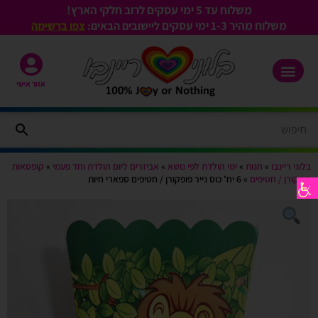
משלוח עד 5 ימי עסקים לרוב חלקי הארץ!
משלוח מהיר 1-3
ימי עסקים
ליישובים הבאים:
צפו ברשימה
אזור אישי
בלוני ריינבו
»
חנות
»
ימי הולדת לפי נושא
»
אביזרים ליום הולדת וחד פעמי
»
קופסאות
פופקורן / חטיפים
»
6 יח’ כוס נייר פופקורן / חטיפים ספארי חיות