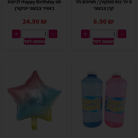
6 יח' כוס פופקורן / חטיפים חד
סט Happy Birthday לניפוח
קרן צבעוני
באוויר צבעוני יוניקורן
24.90
₪
6.90
₪
+
-
+
-
הוספה לסל
הוספה לסל