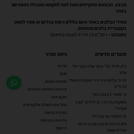
מבצע. מבצעים מתקיימים מעת לעת לתקופה מוגבלת כמפורסם
באתר
מחירי הבלונים באתר אינם כוללים ניפוח בהליום או אוויר למעט
בקטגוריית בלונים מנופחים.
כתובתנו –
רמב"ם 13 חדרה (הגעה בתיאום)
מוצרים חדשים
ניווט מהיר
אודות
בלון מיילר 26" צהוב עולה מכבי תל
אביב
חנות
10 יח' צלחות נייר ורוד פוקסיה מטאלי
שאלות נפוצות
20 ס"מ
מדיניות החלפות והחזרות
נר מספר 5 בצבע כסף
תקנון אתר
משקפת בריכה / ים לילדים *צבע
נוהל פינוי פסולת אלקטרונית
אקראי*
הצהרת נגישות
זוג מטקות עץ עם כדור
מדיניות הפרטיות
וילון פרנזים יוניקורן עם כרזה יום
דרושים
הולדת שמח