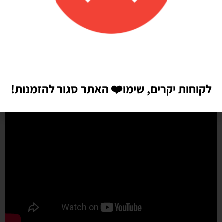
שיהיו!! התמונות מדברות בעד עצמן!! ממליצה בחום♥️♥️♥️
לקוחות יקרים, שימו
❤️
האתר סגור להזמנות!