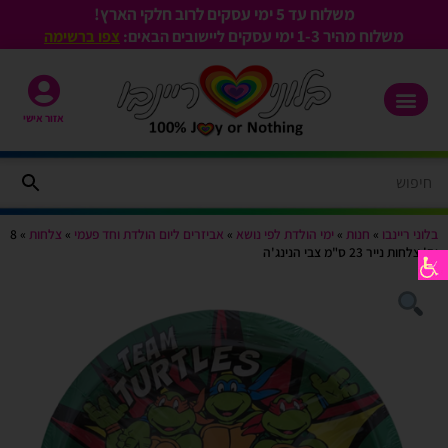
משלוח עד 5 ימי עסקים לרוב חלקי הארץ!
משלוח מהיר 1-3
ימי עסקים
ליישובים הבאים:
צפו ברשימה
אזור אישי
בלוני ריינבו
»
חנות
»
ימי הולדת לפי נושא
»
אביזרים ליום הולדת וחד פעמי
»
צלחות
»
8
יח' צלחות נייר 23 ס"מ צבי הנינג'ה