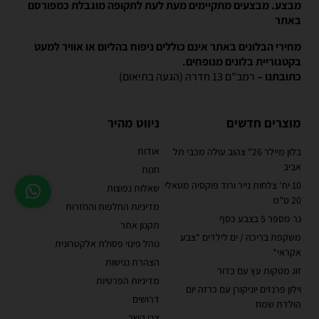
מבצע. מבצעים מתקיימים מעת לעת לתקופה מוגבלת כמפורסם
באתר
מחירי הבלונים באתר אינם כוללים ניפוח בהליום או אוויר למעט
בקטגוריית בלונים מנופחים.
כתובתנו –
רמב"ם 13 חדרה (הגעה בתיאום)
מוצרים חדשים
ניווט מהיר
אודות
בלון מיילר 26" צהוב עולה מכבי תל
אביב
חנות
10 יח' צלחות נייר ורוד פוקסיה מטאלי
שאלות נפוצות
20 ס"מ
מדיניות החלפות והחזרות
נר מספר 5 בצבע כסף
תקנון אתר
משקפת בריכה / ים לילדים *צבע
נוהל פינוי פסולת אלקטרונית
אקראי*
הצהרת נגישות
זוג מטקות עץ עם כדור
מדיניות הפרטיות
וילון פרנזים יוניקורן עם כרזה יום
דרושים
הולדת שמח
צרו קשר