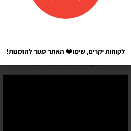
איכות מדהימה!
הזמנתי בלונים כדי לעצב קשת ליום הולדת של הבן שלי, המשלוח הגיע
מהר מהמצופה!! הכל באיכות מדהימה, בצבעים יפים בדיוק כמו שחשבתי
שיהיו!! התמונות מדברות בעד עצמן!! ממליצה בחום♥️♥️♥️
לקוחות יקרים, שימו
❤️
האתר סגור להזמנות!