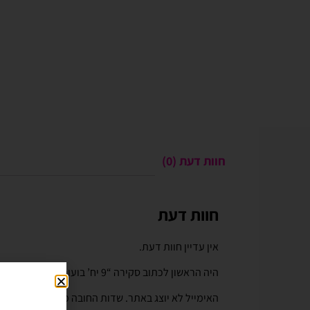
חוות דעת (0)
חוות דעת
Gali Shpitzer
בלוני ריינבאו הפכו ל
יומההולדת המשפחתי 
אין עדיין חוות דעת.
בלוני ריינבאו הפכו להיות חל
היה הראשון לכתוב סקירה “9 יח’ בועות סבון ממותגות 50 מ”ל מסיבת גילוי מין העובר בן או בת”
יומההולדת המשפחתי שלנו. מו
טובים ושירות נוח מהיר יעיל ו
האימייל לא יוצג באתר.
שדות החובה מסומנים
*
לאמצעי תשלום באתר. האתר 