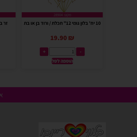
מקט: 28904
10 יח' בלון גומי 12" תכלת / ורוד בן או בת
זר בל
19.90
₪
+
-
הוספה לסל
אנ