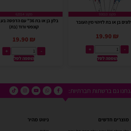
מקט: 93010
מקט: 62014
בלון בן או בת 36" עם הדפסה
ונים בן או בת לזיהוי מין העובר
קונפטי ורוד (בת)
19.90
₪
19.90
₪
+
-
+
-
הוספה לסל
הוספה לסל
חנו גם ברשתות חברתיות:
מוצרים חדשים
ניווט מהיר
אודות