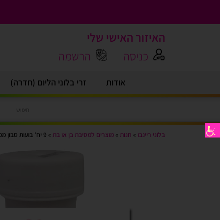
האיזור האישי שלי
כניסה
הרשמה
אודות
זרי בלוני הליום (חדרה)
בלוני ריינבו
»
חנות
»
מוצרים למסיבת בן או בת
»
9 יח’ בועות סבון ממותגות 50 מ”ל מסיבת גילוי מין העובר בן או בת